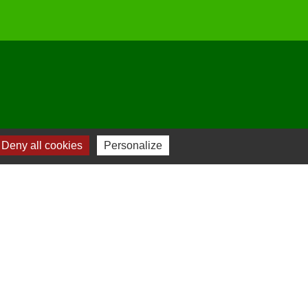
Deny all cookies
Personalize
-
Plan du site
-
Gestion des cookies