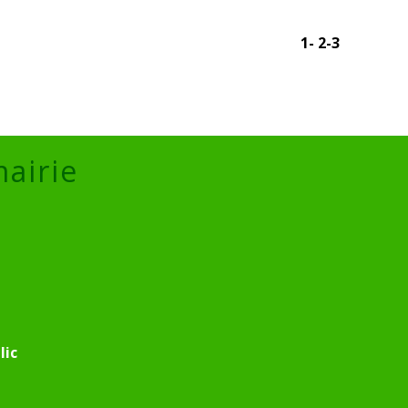
1
-
2
-3
mairie
lic