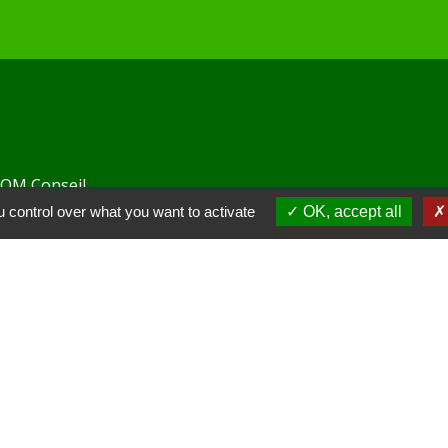
 KOM Conseil
 control over what you want to activate
OK, accept all
Communes de l'Oise
tions légales
-
Politique de confidentialité
-
Accessibilité