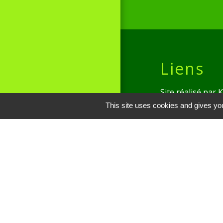
Liens
Site réalisé par
This site uses cookies and gives you
Oise mobilité
Service Public
Communauté de 
Picarde
Men