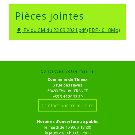
Pièces jointes
PV du CM du 23 09 2021.pdf (PDF - 0.18Mo)
file_download
Contactez votre mairie
Commune de Thieux
3 rue des Hayes
60480 Thieux - FRANCE
+33 3 44 80 73 59
Contact par formulaire
Horaires d'ouverture au public
le mardi de 16h00 à 18h00
le jeudi de 16h00 à 17h00