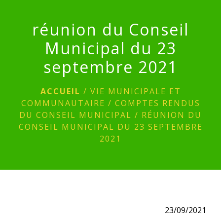
menu
réunion du Conseil
Municipal du 23
septembre 2021
ACCUEIL
/
VIE MUNICIPALE ET
COMMUNAUTAIRE
/
COMPTES RENDUS
DU CONSEIL MUNICIPAL
/
RÉUNION DU
CONSEIL MUNICIPAL DU 23 SEPTEMBRE
2021
23/09/2021