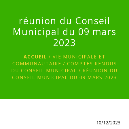
menu
réunion du Conseil
Municipal du 09 mars
2023
ACCUEIL
/
VIE MUNICIPALE ET
COMMUNAUTAIRE
/
COMPTES RENDUS
DU CONSEIL MUNICIPAL
/
RÉUNION DU
CONSEIL MUNICIPAL DU 09 MARS 2023
10/12/2023