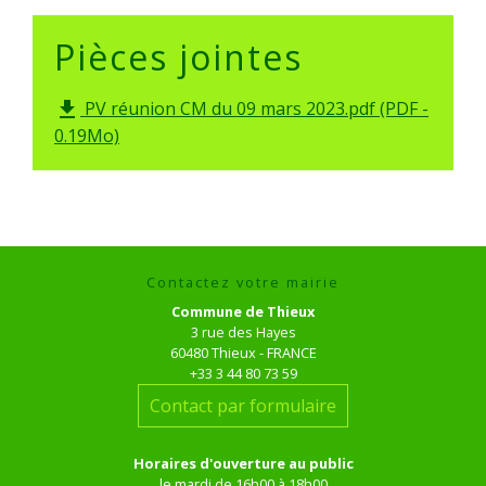
Pièces jointes
PV réunion CM du 09 mars 2023.pdf (PDF -
file_download
0.19Mo)
Contactez votre mairie
Commune de Thieux
3 rue des Hayes
60480 Thieux - FRANCE
+33 3 44 80 73 59
Contact par formulaire
Horaires d'ouverture au public
le mardi de 16h00 à 18h00