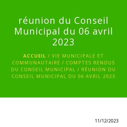
menu
réunion du Conseil
Municipal du 06 avril
2023
ACCUEIL
/
VIE MUNICIPALE ET
COMMUNAUTAIRE
/
COMPTES RENDUS
DU CONSEIL MUNICIPAL
/
RÉUNION DU
CONSEIL MUNICIPAL DU 06 AVRIL 2023
11/12/2023