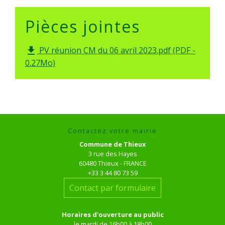
Pièces jointes
PV réunion CM du 06 avril 2023.pdf (PDF -
file_download
0.27Mo)
Contactez votre mairie
Commune de Thieux
3 rue des Hayes
60480 Thieux - FRANCE
+33 3 44 80 73 59
Contact par formulaire
Horaires d'ouverture au public
le mardi de 16h00 à 18h00