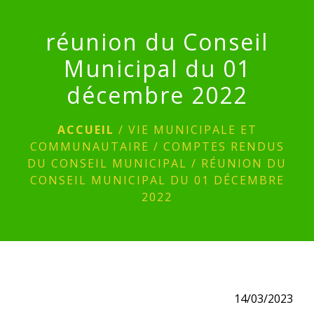
menu
réunion du Conseil
Municipal du 01
décembre 2022
ACCUEIL
/
VIE MUNICIPALE ET
COMMUNAUTAIRE
/
COMPTES RENDUS
DU CONSEIL MUNICIPAL
/
RÉUNION DU
CONSEIL MUNICIPAL DU 01 DÉCEMBRE
2022
14/03/2023