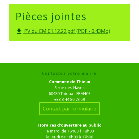
Pièces jointes
PV du CM 01.12.22.pdf (PDF - 0.43Mo)
file_download
Contactez votre mairie
Commune de Thieux
3 rue des Hayes
60480 Thieux - FRANCE
+33 3 44 80 73 59
Contact par formulaire
Horaires d'ouverture au public
le mardi de 16h00 à 18h00
le jeudi de 16h00 à 17h00