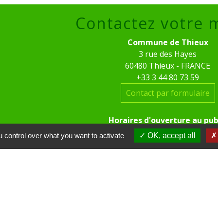
Contactez votre 
Commune de Thieux
3 rue des Hayes
60480 Thieux - FRANCE
+33 3 44 80 73 59
Contact par formulaire
Horaires d'ouverture au pub
le mardi de 16h00 à 18h00
 control over what you want to activate
OK, accept all
le jeudi de 16h00 à 17h00