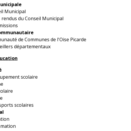
unicipale
il Municipal
rendus du Conseil Municipal
missions
communautaire
unauté de Communes de l'Oise Picarde
eillers départementaux
ducation
é
upement scolaire
ne
olaire
ge
sports scolaires
al
tion
mation