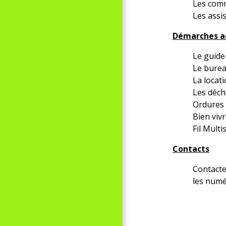
Les com
Les assi
Démarches ad
Le guide
Le burea
La locati
Les déch
Ordures 
Bien viv
Fil Multi
Contacts
Contacte
les numé