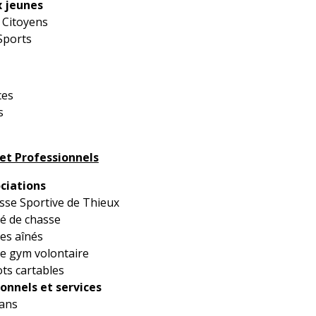
x jeunes
 Citoyens
Sports
ces
s
 et Professionnels
ciations
sse Sportive de Thieux
té de chasse
des aînés
de gym volontaire
ots cartables
onnels et services
sans