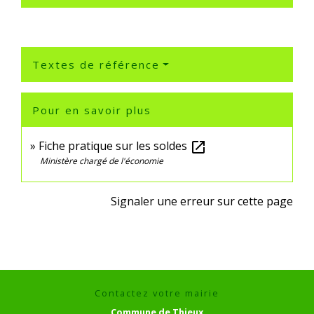
Textes de référence
Pour en savoir plus
Fiche pratique sur les soldes
open_in_new
Ministère chargé de l'économie
Signaler une erreur sur cette page
Contactez votre mairie
Commune de Thieux