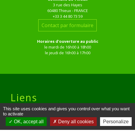
3 rue des Hayes
60480 Thieux - FRANCE
+33 3 44 80 73 59
Contact par formulaire
Horaires d'ouverture au public
le mardi de 16h00 à 18h00
le jeudi de 16h00 à 17h00
Liens
This site uses cookies and gives you control over what you want
Site réalisé par KOM Conseil
to activate
OK, accept all
Deny all cookies
Personalize
Oise mobilité