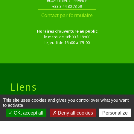
60480 Thieux - FRANCE
+33 3 44 80 73 59
Contact par formulaire
Horaires d'ouverture au public
le mardi de 16h00 à 18h00
le jeudi de 16h00 à 17h00
Liens
This site uses cookies and gives you control over what you want
Site réalisé par KOM Conseil
to activate
Oise mobilité
OK, accept all
Deny all cookies
Personalize
Service Public