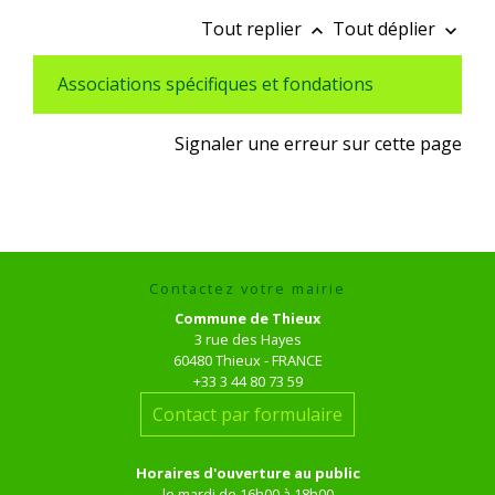
Tout replier
Tout déplier
keyboard_arrow_up
keyboard_arrow_down
Associations spécifiques et fondations
Signaler une erreur sur cette page
Contactez votre mairie
Commune de Thieux
3 rue des Hayes
60480 Thieux - FRANCE
+33 3 44 80 73 59
Contact par formulaire
Horaires d'ouverture au public
le mardi de 16h00 à 18h00