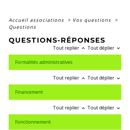
Accueil associations
>
Vos questions
>
Questions
QUESTIONS-RÉPONSES
Tout replier
Tout déplier
keyboard_arrow_up
keyboard_arrow_down
Formalités administratives
Tout replier
Tout déplier
keyboard_arrow_up
keyboard_arrow_down
Financement
Tout replier
Tout déplier
keyboard_arrow_up
keyboard_arrow_down
Fonctionnement