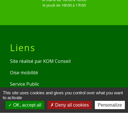
le jeudi de 16h00 à 17h00
Liens
Site réalisé par KOM Conseil
Oise mobilité
Service Public
This site uses cookies and gives you control over what you want
Communauté de Communes de
to activate
l'Oise Picarde
OK, accept all
Deny all cookies
Personalize
Mentions légales
-
Politique de confidentialité
-
Accessibilité
-
Plan du site
-
Gestion des cookies