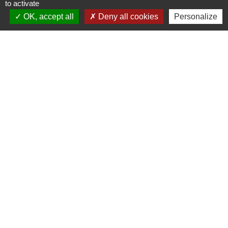
to activate
Horaires d'ouverture au public
le mardi de 16h00 à 18h00
OK, accept all
Deny all cookies
Personalize
le jeudi de 16h00 à 17h00
Liens
Site réalisé par KOM Conseil
Oise mobilité
Service Public
Communauté de Communes de
l'Oise Picarde
Mentions légales
-
Politique de confidentialité
-