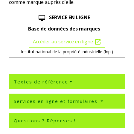
comme marque auprès d'elle.
SERVICE EN LIGNE
desktop_mac
Base de données des marques
Accéder au service en ligne
open_in_new
Institut national de la propriété industrielle (Inpi)
Textes de référence
Services en ligne et formulaires
Questions ? Réponses !