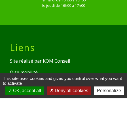
le mardi de 16h00 à 18h00
le jeudi de 16h00 à 17h00
Liens
Site réalisé par KOM Conseil
Oise mobilité
This site uses cookies and gives you control over what you want
Service Public
to activate
OK, accept all
Deny all cookies
Personalize
Communauté de Communes de
l'Oise Picarde
Mentions légales
-
Politique de confidentialité
-
Accessibilité
-
Plan du site
-
Gestion des cookies