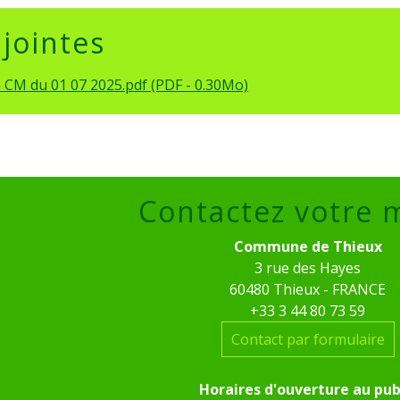
 jointes
 CM du 01 07 2025.pdf (PDF - 0.30Mo)
Contactez votre 
Commune de Thieux
3 rue des Hayes
60480 Thieux - FRANCE
+33 3 44 80 73 59
Contact par formulaire
Horaires d'ouverture au pub