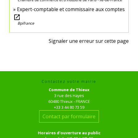
Expert-comptable et commissaire aux comptes
open_in_new
Bpifrance
Signaler une erreur sur cette page
Contactez votre mairie
Commune de Thieux
3 rue des Hayes
60480 Thieux - FRANCE
+33 3 44 80 73 59
Contact par formulaire
Horaires d'ouverture au public