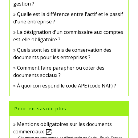
gestion ?
Quelle est la différence entre l'actif et le passif
d'une entreprise ?
La désignation d'un commissaire aux comptes
est-elle obligatoire ?
Quels sont les délais de conservation des
documents pour les entreprises ?
Comment faire parapher ou coter des
documents sociaux ?
À quoi correspond le code APE (code NAF) ?
Pour en savoir plus
Mentions obligatoires sur les documents
commerciaux
open_in_new
Chambre de commerce et d'industrie de Paris - Île-de-France