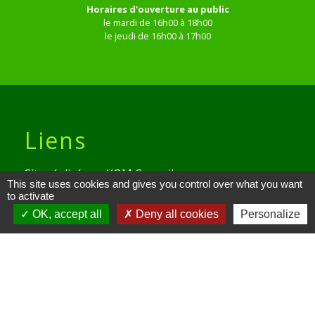
Horaires d'ouverture au public
le mardi de 16h00 à 18h00
le jeudi de 16h00 à 17h00
Liens
Site réalisé par KOM Conseil
This site uses cookies and gives you control over what you want
to activate
Oise mobilité
OK, accept all
Deny all cookies
Personalize
Service Public
Communauté de Communes de
l'Oise Picarde