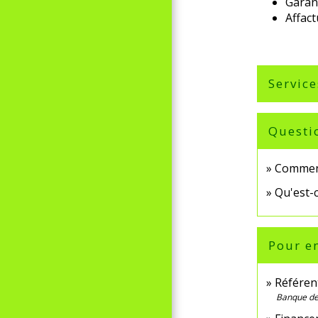
Garant
Affact
Service
Questi
Comment
Qu'est-
Pour en
Référen
Banque de