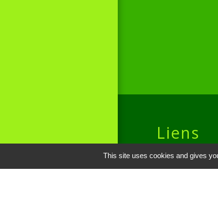
Liens
Site réalisé par
This site uses cookies and gives you
Oise mobilité
Service Public
Communauté de 