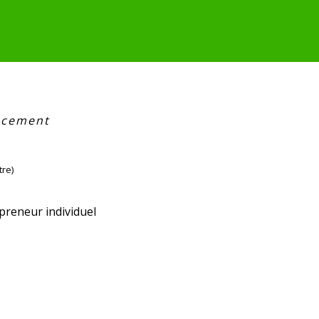
ncement
tre)
preneur individuel