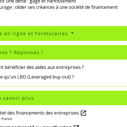
ir une dette : gage et nantissement
urage : céder ses créances à une société de financement
s en ligne et formulaires
ons ? Réponses !
 bénéficier des aides aux entreprises ?
ce qu'un LBO (Leveraged buy-out) ?
 savoir plus
tiel des financements des entreprises
open_in_new
 France