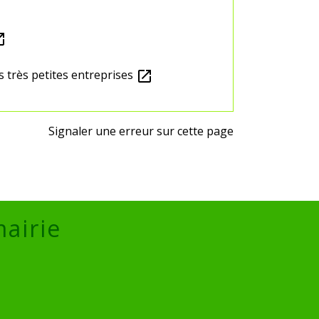
n_new
 très petites entreprises
open_in_new
Signaler une erreur sur cette page
mairie