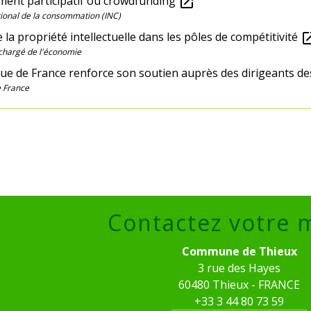
ment participatif ou crowdfunding
open_in_new
ational de la consommation (INC)
 la propriété intellectuelle dans les pôles de compétitivité
open_i
chargé de l'économie
ue de France renforce son soutien auprès des dirigeants des
 France
Contactez votre 
Commune de Thieux
3 rue des Hayes
60480 Thieux - FRANCE
+33 3 44 80 73 59