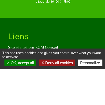
le jeudi de 16h00 à 17h00
Liens
Site réalisé par KOM Conseil
This site uses cookies and gives you control over what you want
Oise mobilité
to activate
OK, accept all
Deny all cookies
Personalize
Service Public
Communauté de Communes de
l'Oise Picarde
Mentions légales
-
Politique de confidentialité
-
Accessibilité
-
Plan du site
-
Gestion des cookies