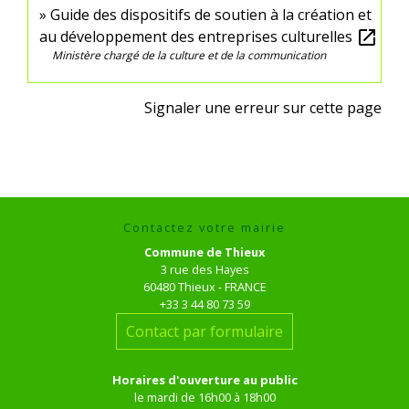
Guide des dispositifs de soutien à la création et
au développement des entreprises culturelles
open_in_new
Ministère chargé de la culture et de la communication
Signaler une erreur sur cette page
Contactez votre mairie
Commune de Thieux
3 rue des Hayes
60480 Thieux - FRANCE
+33 3 44 80 73 59
Contact par formulaire
Horaires d'ouverture au public
le mardi de 16h00 à 18h00