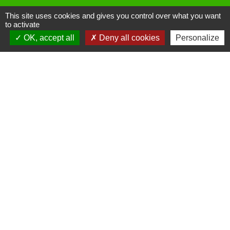
This site uses cookies and gives you control over what you want
to activate
OK, accept all
Deny all cookies
Personalize
Liens
Site réalisé par KOM Conseil
Oise mobilité
Service Public
Communauté de Communes de
l'Oise Picarde
Mentions légales
-
Politique de confidentialité
-
Accessibilité
-
Plan du site
-
Gestion des cookies