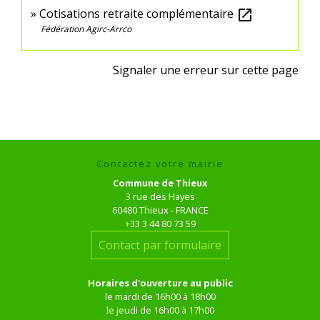
Cotisations retraite complémentaire
open_in_new
Fédération Agirc-Arrco
Signaler une erreur sur cette page
Contactez votre mairie
Commune de Thieux
3 rue des Hayes
60480 Thieux - FRANCE
+33 3 44 80 73 59
Contact par formulaire
Horaires d'ouverture au public
le mardi de 16h00 à 18h00
le jeudi de 16h00 à 17h00