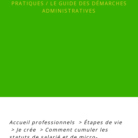
PRATIQUES
/
LE GUIDE DES DÉMARCHES
ADMINISTRATIVES
Accueil professionnels
>
Étapes de vie
>
Je crée
>
Comment cumuler les
statuts de salarié et de micro-