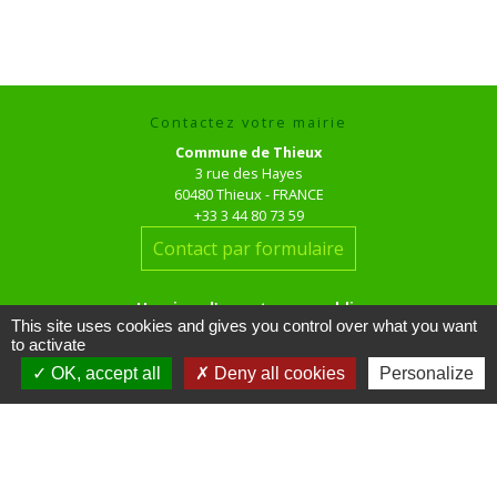
Contactez votre mairie
Commune de Thieux
3 rue des Hayes
60480 Thieux - FRANCE
+33 3 44 80 73 59
Contact par formulaire
Horaires d'ouverture au public
This site uses cookies and gives you control over what you want
le mardi de 16h00 à 18h00
to activate
le jeudi de 16h00 à 17h00
OK, accept all
Deny all cookies
Personalize