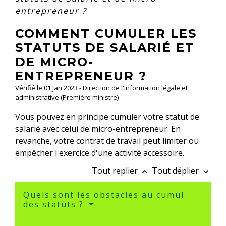
entrepreneur ?
COMMENT CUMULER LES
STATUTS DE SALARIÉ ET
DE MICRO-
ENTREPRENEUR ?
Vérifié le 01 Jan 2023 - Direction de l'information légale et
administrative (Première ministre)
Vous pouvez en principe cumuler votre statut de
salarié avec celui de micro-entrepreneur. En
revanche, votre contrat de travail peut limiter ou
empêcher l'exercice d'une activité accessoire.
Tout replier
Tout déplier
keyboard_arrow_up
keyboard_arrow_down
Quels sont les obstacles au cumul
des statuts ?