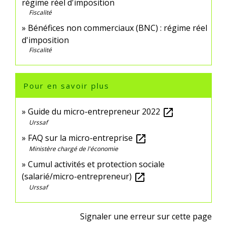
régime réel d'imposition
Fiscalité
Bénéfices non commerciaux (BNC) : régime réel
d'imposition
Fiscalité
Pour en savoir plus
Guide du micro-entrepreneur 2022
open_in_new
Urssaf
FAQ sur la micro-entreprise
open_in_new
Ministère chargé de l'économie
Cumul activités et protection sociale
(salarié/micro-entrepreneur)
open_in_new
Urssaf
Signaler une erreur sur cette page