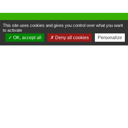
Contactez votre mairie
This site uses cookies and gives you control over what you want
Commune de Thieux
to activate
3 rue des Hayes
OK, accept all
Deny all cookies
Personalize
60480 Thieux - FRANCE
+33 3 44 80 73 59
Contact par formulaire
Horaires d'ouverture au public
le mardi de 16h00 à 18h00
le jeudi de 16h00 à 17h00
Liens