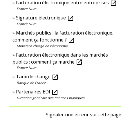
Facturation électronique entre entreprises
open_in_new
France Num
Signature électronique
open_in_new
France Num
Marchés publics : la facturation électronique,
comment ça fonctionne ?
open_in_new
Ministère chargé de l'économie
Facturation électronique dans les marchés
publics : comment ça marche
open_in_new
France Num
Taux de change
open_in_new
Banque de France
Partenaires EDI
open_in_new
Direction générale des finances publiques
Signaler une erreur sur cette page