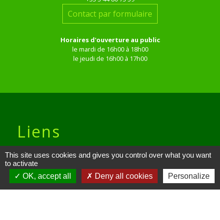
Contact par formulaire
Horaires d'ouverture au public
le mardi de 16h00 à 18h00
le jeudi de 16h00 à 17h00
Liens
Site réalisé par KOM Conseil
This site uses cookies and gives you control over what you want
to activate
Oise mobilité
OK, accept all
Deny all cookies
Personalize
Service Public
Communauté de Communes de