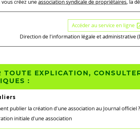
i vous créez une
association syndicale de propriétaires
, la 
Accéder au service en ligne
open_
Direction de l'information légale et administrative (
 TOUTE EXPLICATION, CONSULTER
IQUES :
uliers
t publier la création d'une association au Journal officiel 
ation initiale d'une association