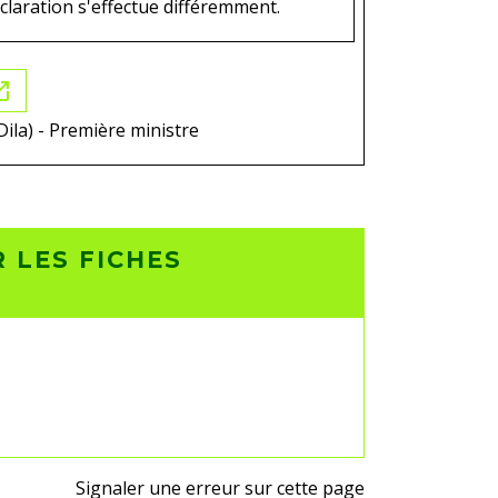
déclaration s'effectue différemment.
in_new
Dila) - Première ministre
 LES FICHES
?
Signaler une erreur sur cette page