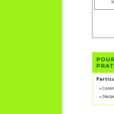
s
POUR
PRAT
Partic
Commen
Déclar