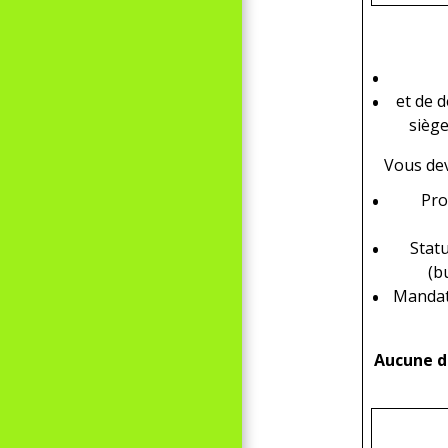
et de d
siège
Vous de
Pro
Statu
(b
Mandat 
Aucune d