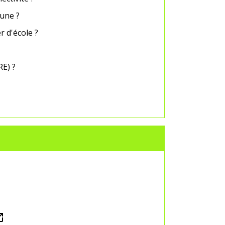
mune ?
 d'école ?
E) ?
n_new