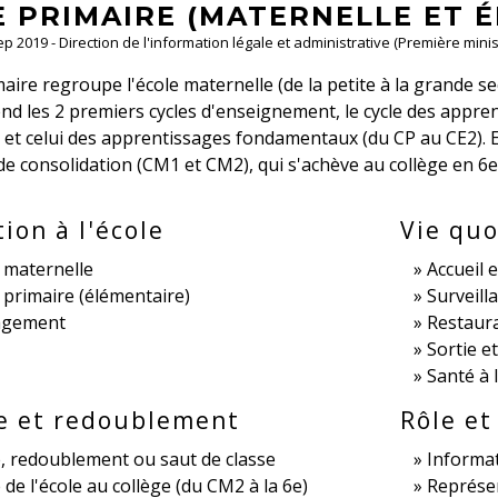
E PRIMAIRE (MATERNELLE ET 
Sep 2019 - Direction de l'information légale et administrative (Première minis
maire regroupe l'école maternelle (de la petite à la grande se
nd les 2 premiers cycles d'enseignement, le cycle des appre
 et celui des apprentissages fondamentaux (du CP au CE2). E
e de consolidation (CM1 et CM2), qui s'achève au collège en 6
e
tion à l'école
Vie qu
e maternelle
Accueil 
e primaire (élémentaire)
Surveill
gement
Restaura
Sortie e
Santé à 
e et redoublement
Rôle et
, redoublement ou saut de classe
Informat
de l'école au collège (du CM2 à la 6e)
Représen