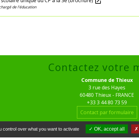
t scolaire unique du CP à la 3e (brochure)
open_in_new
chargé de l'éducation
Contactez votre 
Commune de Thieux
3 rue des Hayes
60480 Thieux - FRANCE
+33 3 44 80 73 59
Contact par formulaire
Horaires d'ouverture au pub
 control over what you want to activate
OK, accept all
le mardi de 16h00 à 18h00