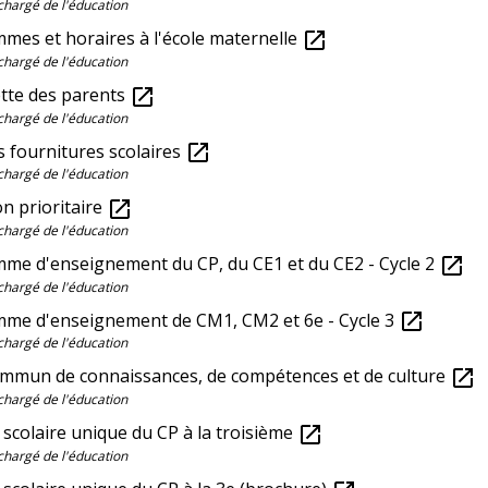
chargé de l'éducation
mes et horaires à l'école maternelle
open_in_new
chargé de l'éducation
ette des parents
open_in_new
chargé de l'éducation
s fournitures scolaires
open_in_new
chargé de l'éducation
n prioritaire
open_in_new
chargé de l'éducation
me d'enseignement du CP, du CE1 et du CE2 - Cycle 2
open_in_new
chargé de l'éducation
me d'enseignement de CM1, CM2 et 6e - Cycle 3
open_in_new
chargé de l'éducation
ommun de connaissances, de compétences et de culture
open_in_new
chargé de l'éducation
t scolaire unique du CP à la troisième
open_in_new
chargé de l'éducation