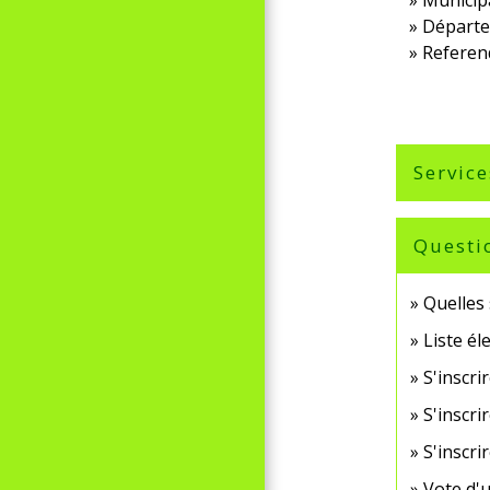
Départe
Refere
Service
Questi
Quelles 
Liste él
S'inscrir
S'inscrir
S'inscri
Vote d'u