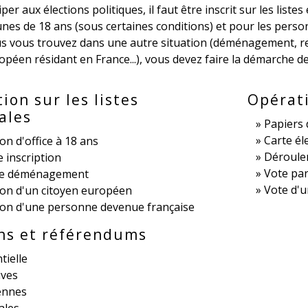
per aux élections politiques, il faut être inscrit sur les liste
unes de 18 ans (sous certaines conditions) et pour les perso
us vous trouvez dans une autre situation (déménagement, re
opéen résidant en France...), vous devez faire la démarche de
tion sur les listes
Opérati
ales
Papiers 
Carte él
ion d'office à 18 ans
Déroule
 inscription
Vote par
de déménagement
Vote d'u
ion d'un citoyen européen
tion d'une personne devenue française
ons et référendums
tielle
ives
ennes
ales