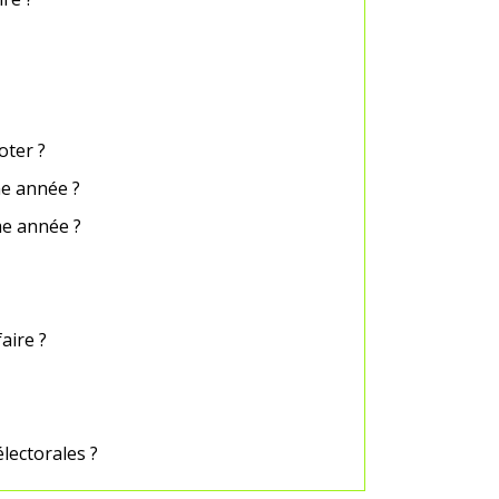
oter ?
me année ?
me année ?
faire ?
lectorales ?