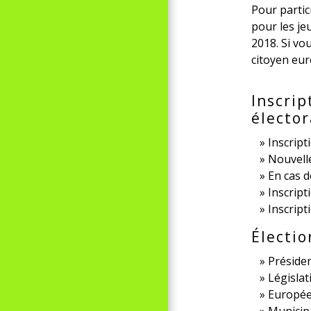
Pour partici
pour les je
2018. Si vo
citoyen eur
Inscrip
élector
Inscript
Nouvelle
En cas 
Inscript
Inscrip
Électi
Présiden
Législat
Europé
Municip