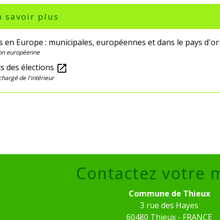
 savoir plus
s en Europe : municipales, européennes et dans le pays d'o
on européenne
s des élections
open_in_new
chargé de l'intérieur
Contactez votre 
Commune de Thieux
3 rue des Hayes
60480 Thieux - FRANCE