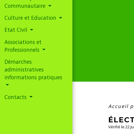
Communautaire
Culture et Education
Etat Civil
Associations et
Professionnels
Démarches
administratives
informations pratiques
Contacts
Accueil p
ÉLEC
Vérifié le 22 J