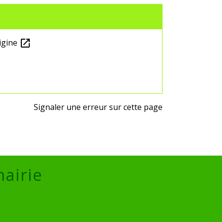
rigine
open_in_new
Signaler une erreur sur cette page
mairie