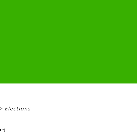
>
Élections
re)