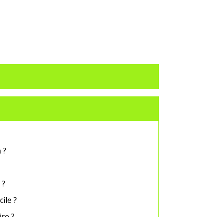
 ?
 ?
cile ?
ire ?