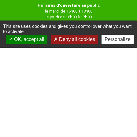
Horaires d'ouverture au public
le mardi de 16h00 à 18h00
le jeudi de 16h00 à 17h00
This site uses cookies and gives you control over what you want
to activate
OK, accept all
Deny all cookies
Personalize
Liens
Site réalisé par KOM Conseil
Oise mobilité
Service Public
Communauté de Communes de
l'Oise Picarde