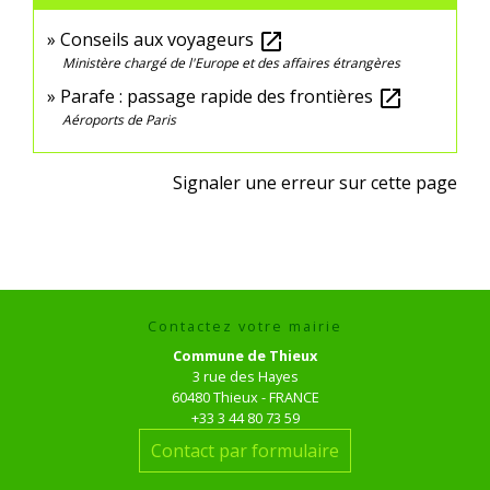
Conseils aux voyageurs
open_in_new
Ministère chargé de l'Europe et des affaires étrangères
Parafe : passage rapide des frontières
open_in_new
Aéroports de Paris
Signaler une erreur sur cette page
Contactez votre mairie
Commune de Thieux
3 rue des Hayes
60480 Thieux - FRANCE
+33 3 44 80 73 59
Contact par formulaire