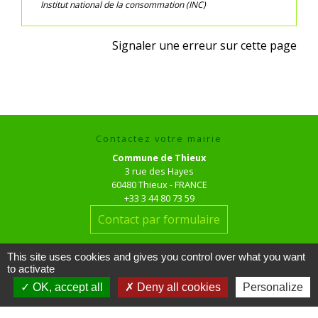
Institut national de la consommation (INC)
Signaler une erreur sur cette page
Contactez votre mairie
Commune de Thieux
3 rue des Hayes
60480 Thieux - FRANCE
+33 3 44 80 73 59
Contact par formulaire
Horaires d'ouverture au public
This site uses cookies and gives you control over what you want
to activate
le mardi de 16h00 à 18h00
le jeudi de 16h00 à 17h00
OK, accept all
Deny all cookies
Personalize