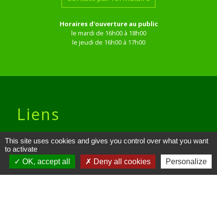
Horaires d'ouverture au public
le mardi de 16h00 à 18h00
le jeudi de 16h00 à 17h00
Liens
Site réalisé par KOM Conseil
This site uses cookies and gives you control over what you want
to activate
Oise mobilité
OK, accept all
Deny all cookies
Personalize
Service Public
Communauté de Communes de
l'Oise Picarde