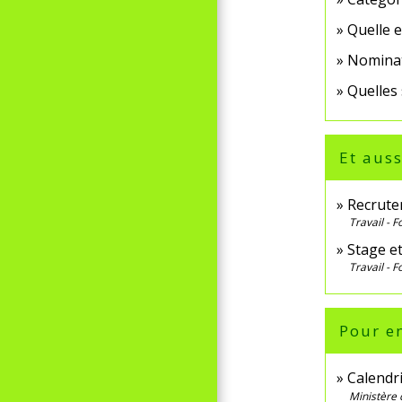
Quelle 
Nominati
Quelles 
Et auss
Recrute
Travail - 
Stage et
Travail - 
Pour en
Calendri
Ministère 