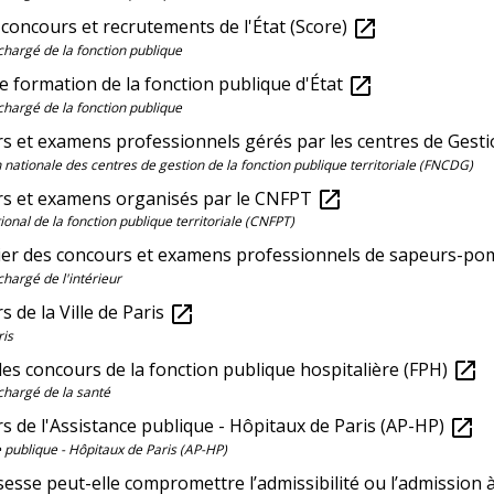
 concours et recrutements de l'État (Score)
open_in_new
chargé de la fonction publique
e formation de la fonction publique d'État
open_in_new
chargé de la fonction publique
s et examens professionnels gérés par les centres de Gesti
 nationale des centres de gestion de la fonction publique territoriale (FNCDG)
s et examens organisés par le CNFPT
open_in_new
ional de la fonction publique territoriale (CNFPT)
ier des concours et examens professionnels de sapeurs-po
chargé de l'intérieur
 de la Ville de Paris
open_in_new
ris
des concours de la fonction publique hospitalière (FPH)
open_in_new
chargé de la santé
s de l'Assistance publique - Hôpitaux de Paris (AP-HP)
open_in_new
 publique - Hôpitaux de Paris (AP-HP)
esse peut-elle compromettre l’admissibilité ou l’admission 