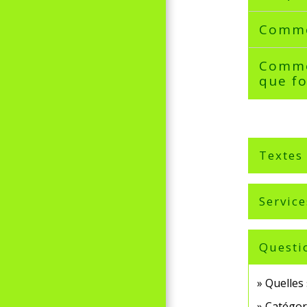
Commen
Commen
que f
Textes
Service
Questi
Quelles 
Catégori