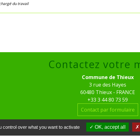
chargé du travail
Contactez votre 
Commune de Thieux
3 rue des Hayes
60480 Thieux - FRANCE
+33 3 44 80 73 59
Contact par formulaire
Horaires d'ouverture au pub
 control over what you want to activate
OK, accept all
le mardi de 16h00 à 18h00