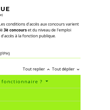
QUE
e)
Les conditions d'accès aux concours varient
lé
3
è
concours
et du niveau de l'emploi
 d'accès à la fonction publique.
 (FPH)
Tout replier
Tout déplier
keyboard_arrow_up
keyboard_arrow_down
r fonctionnaire ?