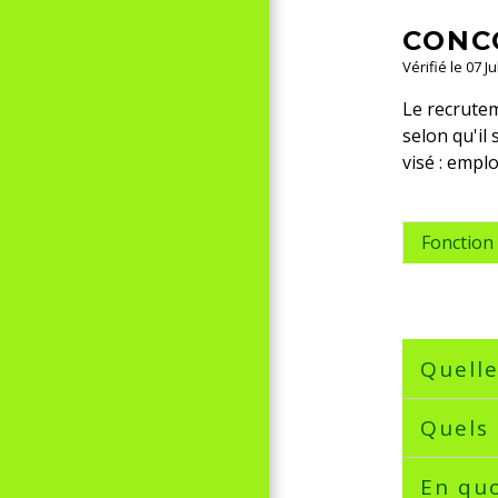
CONC
Vérifié le 07 J
Le recrutem
selon qu'il
visé : empl
Fonction 
Quelle
Quels 
En quo