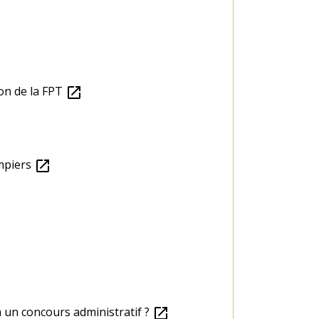
on de la FPT
open_in_new
mpiers
open_in_new
à un concours administratif ?
open_in_new