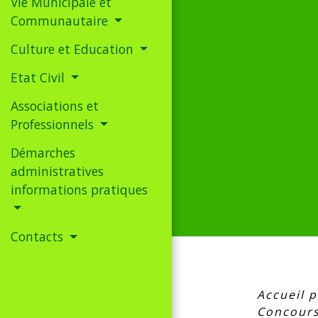
Vie Municipale et
Communautaire
Culture et Education
Etat Civil
Associations et
Professionnels
Démarches
administratives
informations pratiques
Contacts
Accueil p
Concours