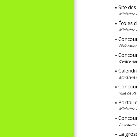
Site des
Ministère 
Écoles d
Ministère 
Concour
Fédération
Concour
Centre nat
Calendr
Ministère 
Concours
Ville de Pa
Portail 
Ministère 
Concour
Assistance
La gross