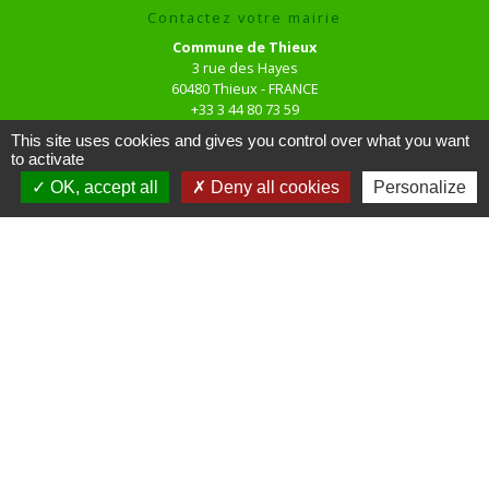
Contactez votre mairie
Commune de Thieux
3 rue des Hayes
60480 Thieux - FRANCE
+33 3 44 80 73 59
Contact par formulaire
This site uses cookies and gives you control over what you want
to activate
OK, accept all
Deny all cookies
Personalize
Horaires d'ouverture au public
le mardi de 16h00 à 18h00
le jeudi de 16h00 à 17h00
Liens
Site réalisé par KOM Conseil