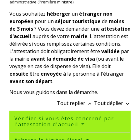
administrative (Première ministre)
Vous souhaitez
héberger
un
étranger non
européen
pour un
séjour touristique
de
moins
de 3 mois
? Vous devez demander une
attestation
d'accueil
auprès de votre
mairie
. L'attestation est
délivrée si vous remplissez certaines conditions.
L'attestation doit obligatoirement être
validée
par
la mairie
avant la demande de visa
(ou avant le
voyage en cas de dispense de visa). Elle doit
ensuite
être
envoyée
à la personne à l'étranger
avant son départ
.
Nous vous guidons dans la démarche.
Tout replier
Tout déplier
keyboard_arrow_up
keyboard_arrow_down
Vérifier si vous êtes concerné par
l'attestation d'accueil
Acheter le timbre fiscal