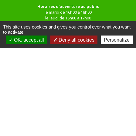
Horaires d'ouverture au public
le mardi de 16h00 à 18h00
le jeudi de 16h00 à 17h00
This site uses cookies and gives you control over what you want
to activate
OK, accept all
Deny all cookies
Personalize
Liens
Site réalisé par KOM Conseil
Oise mobilité
Service Public
Communauté de Communes de
l'Oise Picarde