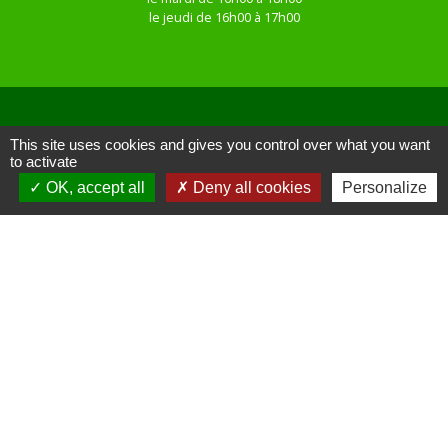
le jeudi de 16h00 à 17h00
This site uses cookies and gives you control over what you want
Liens
to activate
OK, accept all
Deny all cookies
Personalize
Site réalisé par KOM Conseil
Oise mobilité
Service Public
Communauté de Communes de
l'Oise Picarde
Mentions légales
-
Politique de confidentialité
-
Accessibilité
-
Plan du site
-
Gestion des cookies