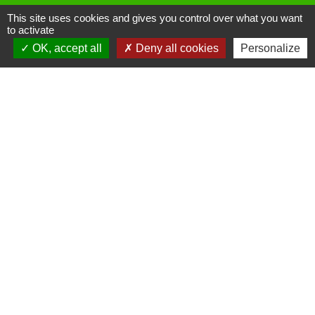
This site uses cookies and gives you control over what you want
to activate
OK, accept all
Deny all cookies
Personalize
Liens
Site réalisé par KOM Conseil
Oise mobilité
Service Public
Communauté de Communes de
l'Oise Picarde
Mentions légales
-
Politique de confidentialité
-
Accessibilité
-
Plan du site
-
Gestion des cookies