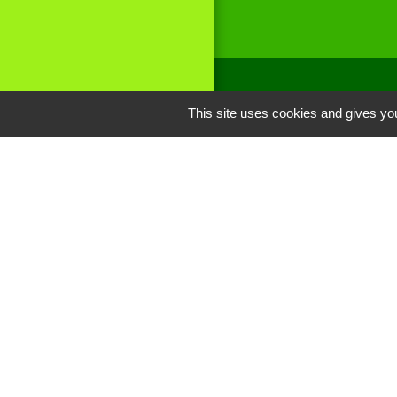
This site uses cookies and gives you
Liens
Site réalisé par
Oise mobilité
Service Public
Communauté de 
Picarde
Men