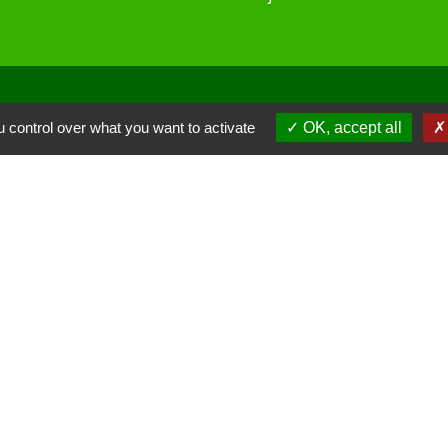
 control over what you want to activate
OK, accept all
 KOM Conseil
Communes de l'Oise
tions légales
-
Politique de confidentialité
-
Accessibilité