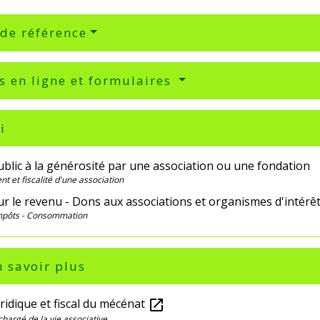
 de référence
s en ligne et formulaires
i
blic à la générosité par une association ou une fondation
t et fiscalité d'une association
r le revenu - Dons aux associations et organismes d'intérê
Impôts - Consommation
 savoir plus
ridique et fiscal du mécénat
open_in_new
chargé de la vie associative