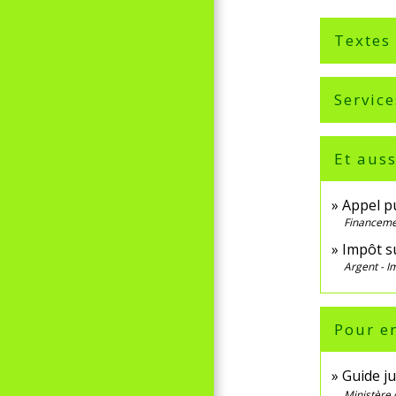
Textes
Service
Et auss
Appel pu
Financemen
Impôt su
Argent - 
Pour en
Guide ju
Ministère 