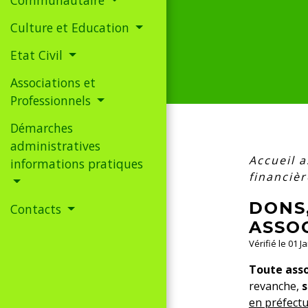
Culture et Education
Etat Civil
Associations et
Professionnels
Démarches
administratives
Accueil 
informations pratiques
financiè
DONS,
Contacts
ASSO
Vérifié le 01 J
Toute asso
revanche,
s
en préfectu