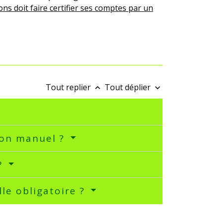
ns doit faire certifier ses comptes par un
Tout replier
Tout déplier
keyboard_arrow_up
keyboard_arrow_down
don manuel ?
 ?
lle obligatoire ?