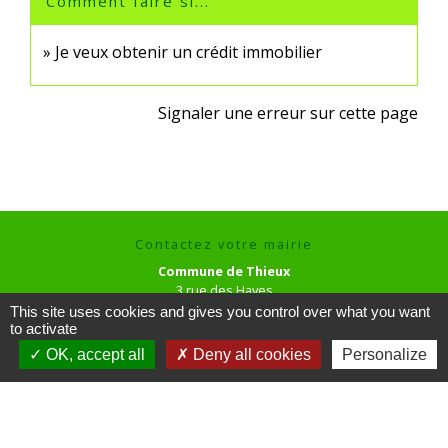
Comment faire si...
Je veux obtenir un crédit immobilier
Signaler une erreur sur cette page
Contactez votre mairie
Commune de Thieux
3 rue des Hayes
60480 Thieux - FRANCE
This site uses cookies and gives you control over what you want
+33 3 44 80 73 59
to activate
OK, accept all
Deny all cookies
Personalize
Contact par formulaire
Horaires d'ouverture au public
le mardi de 16h00 à 18h00